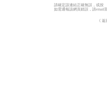
請確定該連結正確無誤，或按 
如需通報該網頁錯誤，請emai
《 