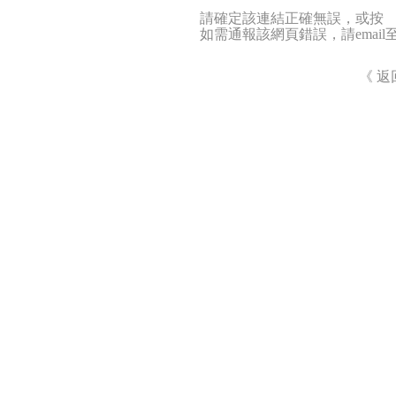
請確定該連結正確無誤，或按 
如需通報該網頁錯誤，請emai
《 