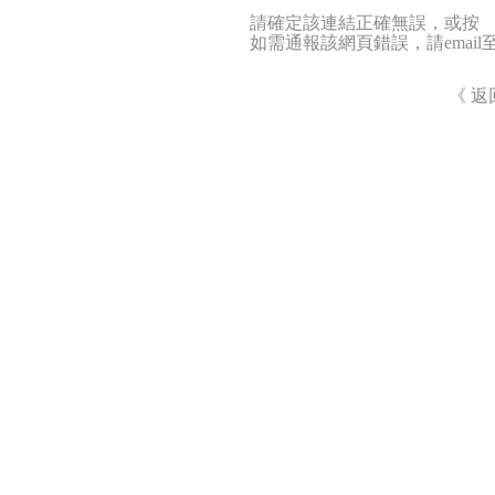
請確定該連結正確無誤，或按 
如需通報該網頁錯誤，請emai
《 