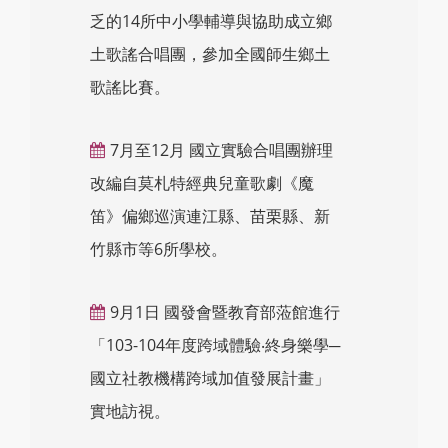
乏的14所中小學輔導與協助成立鄉
土歌謠合唱團，參加全國師生鄉土
歌謠比賽。
7月至12月 國立實驗合唱團辦理
改編自莫札特經典兒童歌劇《魔
笛》偏鄉巡演連江縣、苗栗縣、新
竹縣市等6所學校。
9月1日 國發會暨教育部蒞館進行
「103-104年度跨域體驗‧終身樂學─
國立社教機構跨域加值發展計畫」
實地訪視。