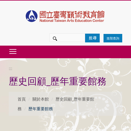
跳
到
主
要
進階查詢
內
Toggle main menu visibility
容
區
:::
塊
歷史回顧_歷年重要館務
首頁
關於本館
歷史回顧_歷年重要館
務
歷年重要館務