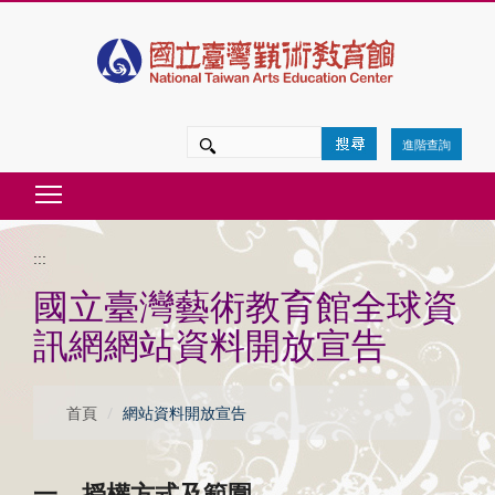
跳
到
主
要
進階查詢
內
Toggle main menu visibility
容
區
:::
塊
國立臺灣藝術教育館全球資
訊網網站資料開放宣告
首頁
網站資料開放宣告
一、授權方式及範圍