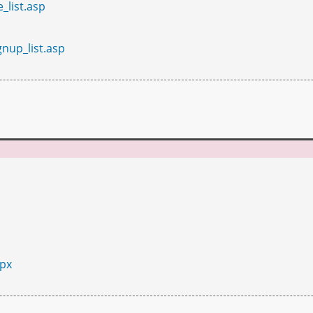
_list.asp
nup_list.asp
spx