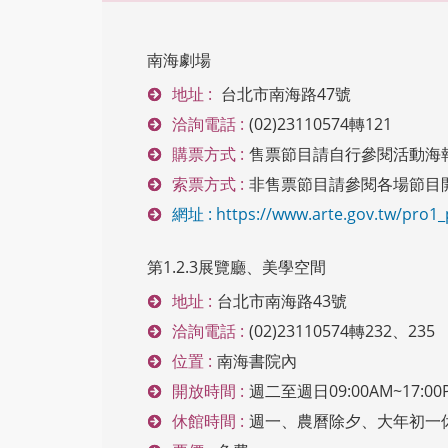
內
南海劇場
地址 :
台北市南海路47號
容
洽詢電話 :
(02)23110574轉121
購票方式 :
售票節目請自行參閱活動海
索票方式 :
非售票節目請參閱各場節目
區
網址 : https://www.arte.gov.tw/pro1_p
第1.2.3展覽廳、美學空間
地址 :
台北市南海路43號
塊
洽詢電話 :
(02)23110574轉232、235
位置 :
南海書院內
開放時間 :
週二至週日09:00AM~17
休館時間 :
週一、農曆除夕、大年初一