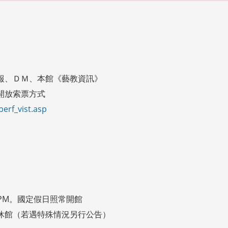
報、ＤＭ、本館《藝教資訊》
開放索票方式
erf_vist.asp
:00PM。國定假日照常開館
休館（若遇特殊情況另行公告）