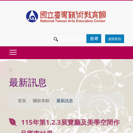
跳
到
主
要
進階查詢
內
Toggle main menu visibility
容
區
:::
塊
最新訊息
首頁
關於本館
最新訊息
115年第1.2.3展覽廳及美學空間作