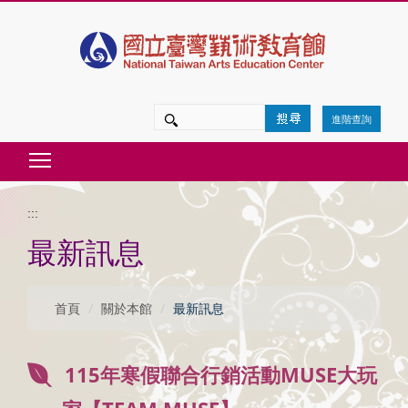
跳
到
主
要
進階查詢
內
Toggle main menu visibility
容
區
:::
塊
最新訊息
首頁
關於本館
最新訊息
115年寒假聯合行銷活動MUSE大玩