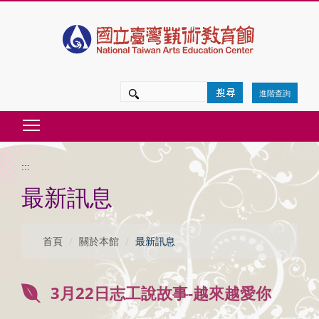
跳
到
主
要
進階查詢
內
Toggle main menu visibility
容
區
:::
塊
最新訊息
首頁
關於本館
最新訊息
3月22日志工說故事-越來越愛你