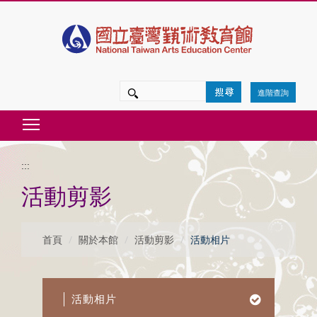
跳
到
主
要
進階查詢
內
Toggle main menu visibility
容
區
:::
塊
活動剪影
首頁
關於本館
活動剪影
活動相片
活動相片