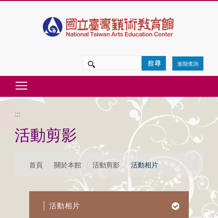
跳
到
主
要
進階查詢
內
Toggle main menu visibility
容
區
:::
塊
活動剪影
首頁
關於本館
活動剪影
活動相片
活動相片