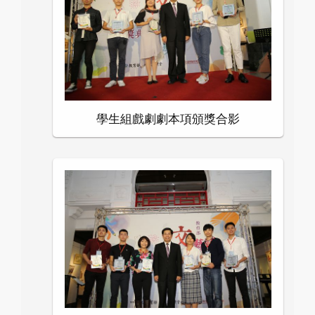
學生組戲劇劇本項頒獎合影