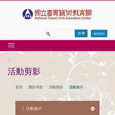
跳
到
主
要
進階查詢
內
Toggle main menu visibility
容
區
:::
塊
活動剪影
首頁
關於本館
活動剪影
活動相片
活動相片