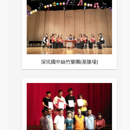
深坑國中絲竹樂團(基隆場)