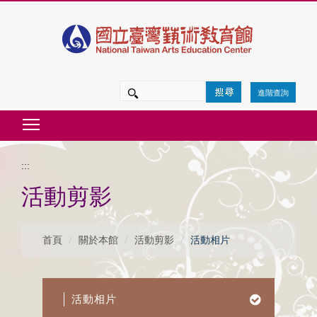
跳
到
主
要
進階查詢
內
Toggle main menu visibility
容
區
:::
塊
活動剪影
首頁
關於本館
活動剪影
活動相片
活動相片