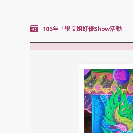
內
106年「學長姐好優Show活動」
容
區
塊