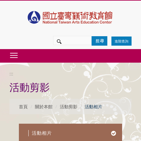
跳
到
主
要
進階查詢
內
Toggle main menu visibility
容
區
:::
塊
活動剪影
首頁
關於本館
活動剪影
活動相片
活動相片