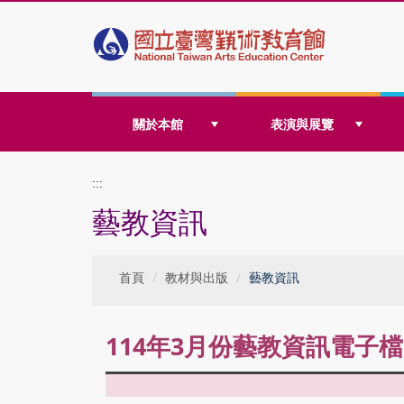
跳
關於本館
表演與展覽
到
:::
藝教資訊
主
首頁
教材與出版
藝教資訊
要
114年3月份藝教資訊電子