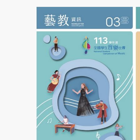
內
容
區
塊