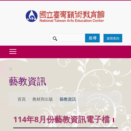
跳
到
主
要
進階查詢
內
Toggle main menu visibility
容
區
:::
塊
藝教資訊
首頁
教材與出版
藝教資訊
114年8月份藝教資訊電子檔