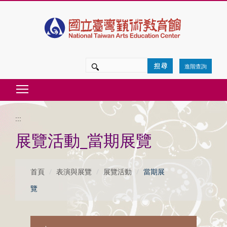
跳
到
主
要
進階查詢
內
Toggle main menu visibility
容
區
:::
塊
展覽活動_當期展覽
首頁
表演與展覽
展覽活動
當期展
覽