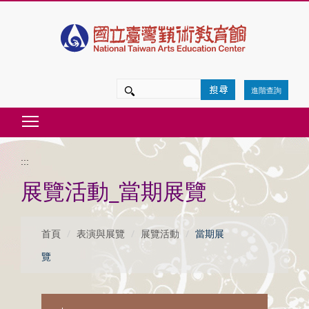
跳
到
主
要
進階查詢
內
Toggle main menu visibility
容
區
:::
塊
展覽活動_當期展覽
首頁
表演與展覽
展覽活動
當期展
覽