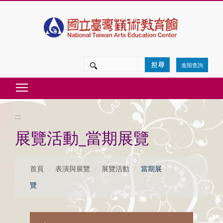
跳
到
主
要
進階查詢
內
Toggle main menu visibility
容
區
:::
塊
展覽活動_當期展覽
首頁
表演與展覽
展覽活動
當期展
覽