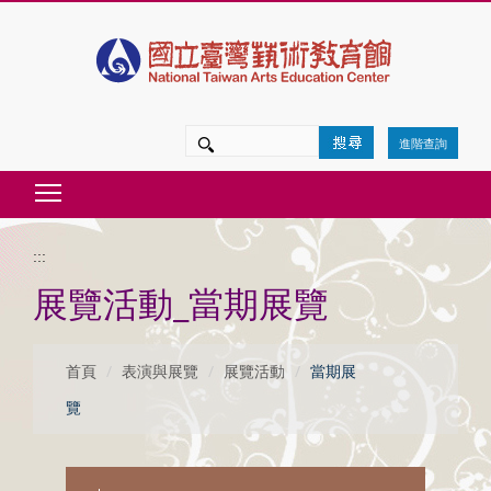
跳
到
主
要
進階查詢
內
Toggle main menu visibility
容
區
:::
塊
展覽活動_當期展覽
首頁
表演與展覽
展覽活動
當期展
覽