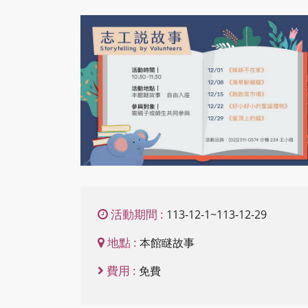
內
容
區
塊
活動期間 :
113-12-1~113-12-29
地點 :
本館瞇故事
費用 :
免費