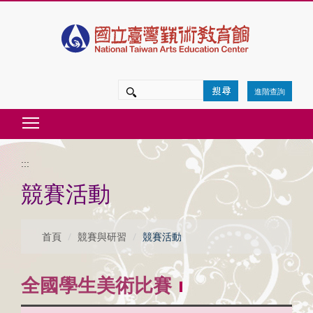
跳
到
主
要
進階查詢
內
Toggle main menu visibility
容
區
:::
塊
競賽活動
首頁
競賽與研習
競賽活動
全國學生美術比賽