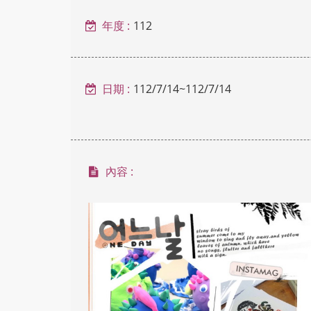
內
年度 :
112
容
日期 :
112/7/14~112/7/14
區
內容 :
塊