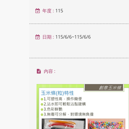
內
年度 :
115
容
日期 :
115/6/6~115/6/6
區
內容 :
塊