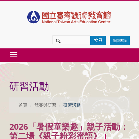
跳
到
主
要
進階查詢
內
Toggle main menu visibility
容
區
:::
塊
研習活動
首頁
競賽與研習
研習活動
2026「暑假童樂趣」親子活動：
第二場《親子粉彩蜜語》