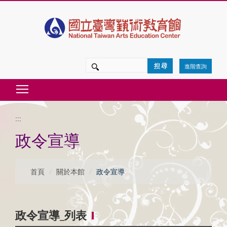
跳
到
主
要
進階查詢
內
Toggle main menu visibility
容
區
:::
塊
政令宣導
首頁
關於本館
政令宣導
政令宣導_列表