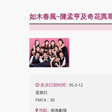
內
如木春風~陳孟亨及奇花異
容
區
塊
表演日期時間 :
95-3-12
星期日
PM14：30
地點 :
南海劇場