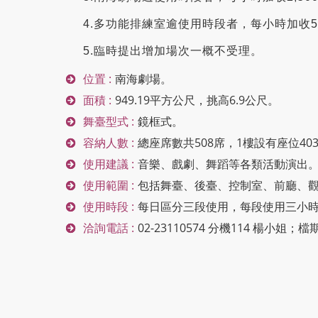
4.多功能排練室逾使用時段者，每小時加收5
5.臨時提出增加場次一概不受理。
位置 :
南海劇場。
面積 :
949.19平方公尺，挑高6.9公尺。
舞臺型式 :
鏡框式。
容納人數 :
總座席數共508席，1樓設有座位40
使用建議 :
音樂、戲劇、舞蹈等各類活動演出
使用範圍 :
包括舞臺、後臺、控制室、前廳、
使用時段 :
每日區分三段使用，每段使用三小
洽詢電話 :
02-23110574 分機114 楊小姐；
檔期