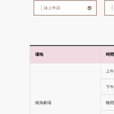
內
線上申請
容
區
場地
時間
上午 
塊
下午 
南海劇場
晚間 