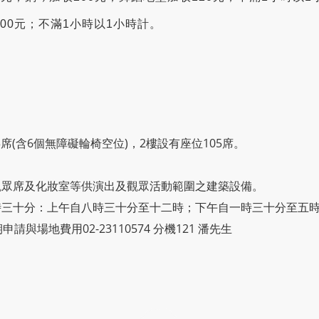
00元；不滿1小時以1小時計。
3席(含6個無障礙輪椅空位)，2樓設有座位105席。
。
觀眾席及化妝室等供演出及觀眾活動範圍之建築設備。
時三十分：上午自八時三十分至十二時；下午自一時三十分至五
申請與場地費用02-23110574 分機121 潘先生