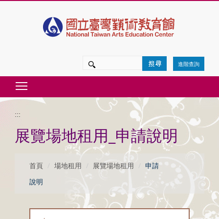
跳
到
主
要
進階查詢
內
Toggle main menu visibility
容
區
:::
塊
展覽場地租用_申請說明
首頁
場地租用
展覽場地租用
申請
說明