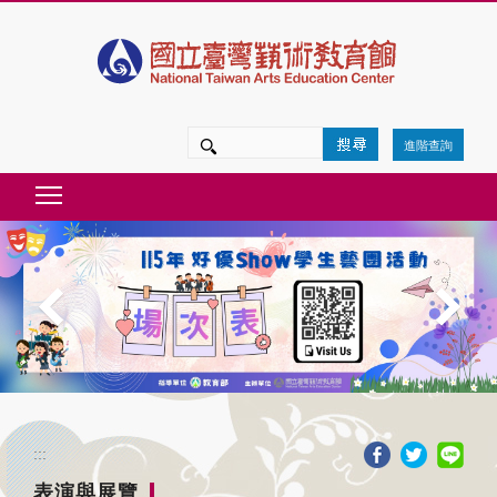
跳
到
主
要
進階查詢
內
Toggle main menu visibility
容
區
塊
:::
表演與展覽