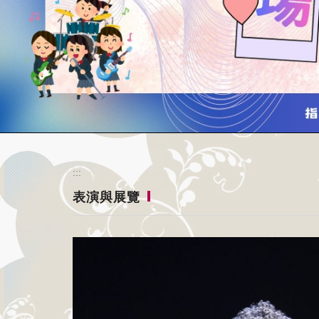
內
容
區
:::
表演與展覽
塊